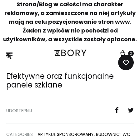
Strona/Blog w całości ma charakter
reklamowy, a zamieszczone na niej artykuły
mają na celu pozycjonowanie stron www.
Żaden z wpisów nie pochodzi od
użytkowników, a wszystkie zostały opłacone.
0
🔍
Zbory.
Platforma
zakupowa
Efektywne oraz funkcjonalne
bez
panele szklane
granic
UDOSTEPNIJ
CATEGORIES
ARTYKUŁ SPONSOROWANY
,
BUDOWNICTWO