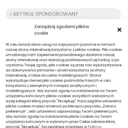
ℹ️ ARTYKUŁ SPONSOROWANY
Zarządzaj zgodami plików
cookie
W celu świadczenia usług na najwyższym poziomie w ramach
Podobne produkty
naszej strony internetowej korzystamy z plików cookies. Pliki cookies
umożliwiają nam zapewnienie prawidłowego działania naszej
strony internetowej oraz realizację podstawowych jej funkcji, a po
uzyskaniu Twojej zgody, pliki cookies są przez nas wykorzystywane
Osiedle nad Zalewem
Olej do drewna
do dokonywania pomiarów i analiz korzystania ze strony
– najnowsza
internetowej, a także do celów marketingowych. Strona
wykorzystuje również pliki cookies podmiotów trzecich w celu
realizacja Lublin
korzystania z zewnętrznych narzędzi analitycznych i
Development
marketingowych. Aby wyrazić zgodę na instalowanie na Twoim
DOD
urządzeniu końcowym plików cookies wszystkich wskazanych
wyżej kategorii kliknij przycisk "Akceptuję". Poszczególne ustawienia
DO
plików cookies możesz zmieniać po kliknięciu przycisku „Zobacz
ULU
preferencje”. Jeśli ustawienia odpowiadają Twoim preferencjom,
DODAJ
aby wyrazić zgodę na instalowanie plików cookies na Twoim
urządzeniu końcowym w wybranym przez Ciebie zakresie kliknij
DO
przycisk "Akceptuję". Szczegółowe znajdziesz w
Polityce