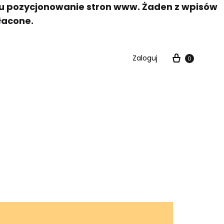
elu pozycjonowanie stron www. Żaden z wpisów
łacone.
Zaloguj
0