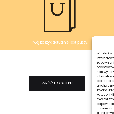
Twój koszyk aktualnie jest pusty.
W celu świ
internetowe
zapewnieni
podstawowyc
nas wykorz
internetow
pliki cook
WRÓĆ DO SKLEPU
analityczn
Twoim urzą
kategorii k
możesz zmie
odpowiadaj
cookies na
kliknij prz