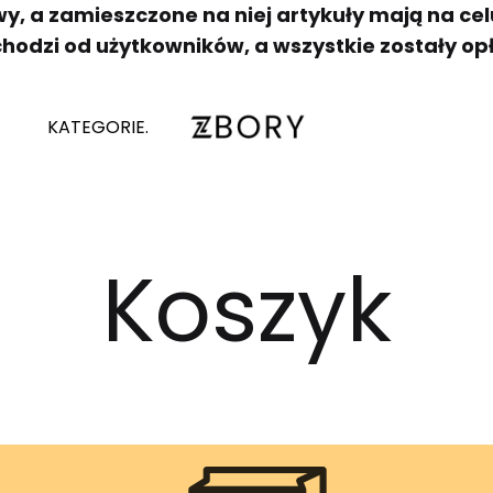
y, a zamieszczone na niej artykuły mają na c
chodzi od użytkowników, a wszystkie zostały op
KATEGORIE.
Zbory.
Platforma
zakupowa
bez
granic
Koszyk