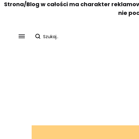
Strona/Blog w całości ma charakter reklamow
nie po
SS2018
Dresses
Accessories
Footwear
Sweatshirt