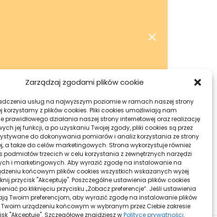
Zarządzaj zgodami plików cookie
adczenia usług na najwyższym poziomie w ramach naszej strony
j korzystamy z plików cookies. Pliki cookies umożliwiają nam
e prawidłowego działania naszej strony internetowej oraz realizację
h jej funkcji, a po uzyskaniu Twojej zgody, pliki cookies są przez
ystywane do dokonywania pomiarów i analiz korzystania ze strony
ej, a także do celów marketingowych. Strona wykorzystuje również
ies podmiotów trzecich w celu korzystania z zewnętrznych narzędzi
ych i marketingowych. Aby wyrazić zgodę na instalowanie na
dzeniu końcowym plików cookies wszystkich wskazanych wyżej
liknij przycisk "Akceptuję". Poszczególne ustawienia plików cookies
niać po kliknięciu przycisku „Zobacz preferencje”. Jeśli ustawienia
ą Twoim preferencjom, aby wyrazić zgodę na instalowanie plików
 Twoim urządzeniu końcowym w wybranym przez Ciebie zakresie
ycisk "Akceptuję". Szczegółowe znajdziesz w
Polityce prywatności
.