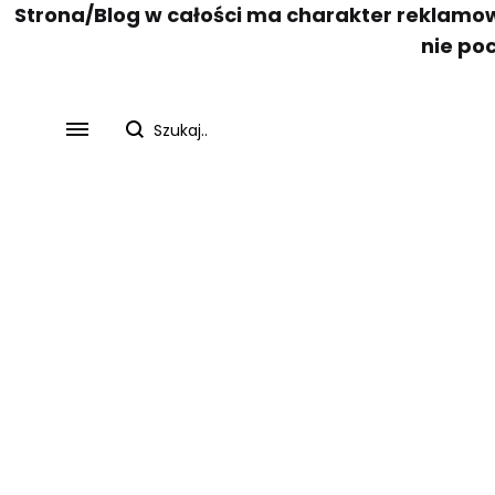
Strona/Blog w całości ma charakter reklamow
nie po
SS2018
Dresses
Accessories
Footwear
Sweatshirt