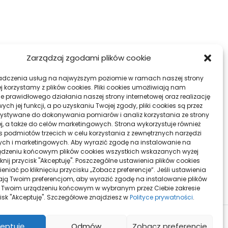
Zarządzaj zgodami plików cookie
zenia
Z jakiej przyczyny
adczenia usług na najwyższym poziomie w ramach naszej strony
j korzystamy z plików cookies. Pliki cookies umożliwiają nam
fotowoltaika jest obecnie tak
e prawidłowego działania naszej strony internetowej oraz realizację
nadzwyczaj opłacalna?
h jej funkcji, a po uzyskaniu Twojej zgody, pliki cookies są przez
ystywane do dokonywania pomiarów i analiz korzystania ze strony
ej, a także do celów marketingowych. Strona wykorzystuje również
ies podmiotów trzecich w celu korzystania z zewnętrznych narzędzi
DODAJ
DODAJ
ych i marketingowych. Aby wyrazić zgodę na instalowanie na
DO
DO
dzeniu końcowym plików cookies wszystkich wskazanych wyżej
liknij przycisk "Akceptuję". Poszczególne ustawienia plików cookies
ULUBIONYCH
ULUBIONYC
niać po kliknięciu przycisku „Zobacz preferencje”. Jeśli ustawienia
ą Twoim preferencjom, aby wyrazić zgodę na instalowanie plików
 Twoim urządzeniu końcowym w wybranym przez Ciebie zakresie
ycisk "Akceptuję". Szczegółowe znajdziesz w
Polityce prywatności
.
eptuję
Odmów
Zobacz preferencje