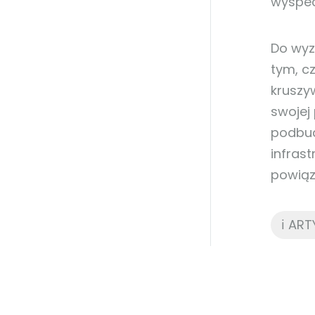
wyspec
Do wyz
tym, c
kruszy
swojej
podbud
infrast
powiąz
ℹ️ A