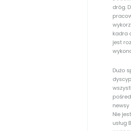
dróg. 
pracow
wykorz
kadra 
jest r
wykona
Dużo s
dyscyp
wszyst
pośred
newsy 
Nie jes
usług 