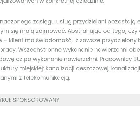
jalizowanych w konkretnej dziedzinie.
naczonego zasięgu usług przydzielani pozostają ek
zym się mają zajmować. Abstrahując od tego, czy 
w – klient ma świadomość, iż zawsze przydzielony b
 pracy. Wszechstronne wykonanie nawierzchni obej
owę aż po wykonanie nawierzchni. Pracownicy B
ruktury miejskiej: kanalizacji deszczowej, kanalizacji
anymi z telekomunikacją.
RTYKUŁ SPONSOROWANY