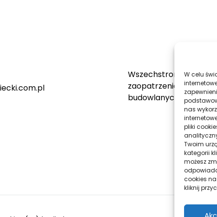
Wszechstronne świadc
W celu świ
internetowe
zaopatrzenia firm
ecki.com.pl
zapewnieni
budowlanych
podstawowyc
nas wykorz
internetow
DODAJ
pliki cook
DO
analityczn
Twoim urzą
ULUBIONYCH
kategorii k
możesz zmie
odpowiadaj
cookies na
kliknij prz
Akc