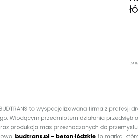
ł
CATE
BUDTRANS to wyspecjalizowana firma z profesji d
ego. Wiodącym przedmiotem działania przedsiębio
oraz produkcja mas przeznaczonych do przemysł
kowo,
budtrans.pl – beton łódzkie
to marka, któ