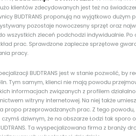
Dużo klientów zdecydowanych jest też na świadcze
nicy BUDTRANS proponują na wyjątkowo dużym pu
ystywany pozostaje nowoczesny sprzęt oraz najwy
do wszystkich zleceń podchodzi indywidualnie. Po 
ozkład prac. Sprawdzone zaplecze sprzętowe gwar
nia pracy.
pecjalizacji BUDTRANS jest w stanie pozwolić, by r
lin. Tym samym, klienci nie mają powodu przejmowa
kich informacjach związanych z profilem działaln
nictwem witryny internetowej. Na niej także umiesz
a propo przeprowadzanych prac. Z tego powodu, 
t czymś dziwnym, że na obszarze Łodzi tak sporo o
BUDTRANS. Ta wyspecjalizowana firma z branży drog