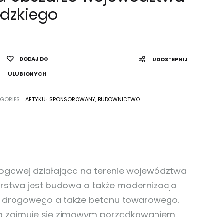
ódzkiego
DODAJ DO
UDOSTEPNIJ
ULUBIONYCH
GORIES
ARTYKUŁ SPONSOROWANY
,
BUDOWNICTWO
rogowej działająca na terenie województwa
rstwa jest budowa a także modernizacja
u drogowego a także betonu towarowego.
ra zajmuje się zimowym porządkowaniem