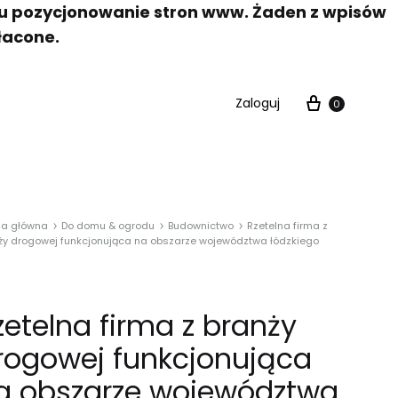
elu pozycjonowanie stron www. Żaden z wpisów
łacone.
Zaloguj
0
na główna
Do domu & ogrodu
Budownictwo
Rzetelna firma z
ży drogowej funkcjonująca na obszarze województwa łódzkiego
zetelna firma z branży
rogowej funkcjonująca
a obszarze województwa