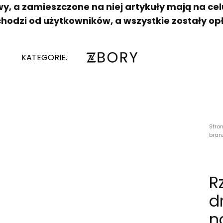
y, a zamieszczone na niej artykuły mają na c
chodzi od użytkowników, a wszystkie zostały op
KATEGORIE.
Zbory.
Platforma
zakupowa
bez
granic
Stro
bran
R
d
n